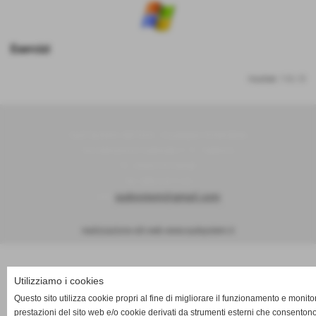
Esercizi
risultati: 1-0 / 0
Sud System del Dott. Giuseppe Amendola
Via Salvatore Calenda n° 3 - Salerno
P.I. 05657910658
Tel. 089 241120
info.
sudsystem@gmail.com
realizzazione siti web www.sudsystem.it
Utilizziamo i cookies
Questo sito utilizza cookie propri al fine di migliorare il funzionamento e monito
prestazioni del sito web e/o cookie derivati da strumenti esterni che consentono